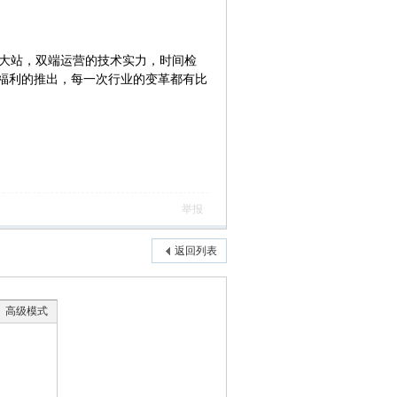
老大站，双端运营的技术实力，时间检
福利的推出，每一次行业的变革都有比
举报
返回列表
高级模式