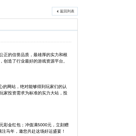
返回列表
最公正的信誉品质，最雄厚的实力和根
新，创造了行业最好的游戏资源平台。
心的网站，绝对能够得到玩家们的认
以玩家投资需求为标准的实力大站，投
元彩金红包；冲值满5000元，立刻赠
满注马年，邀您共赴这场好运盛宴！