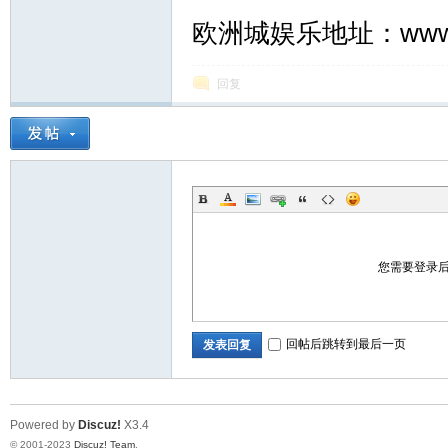
欧洲城娱乐地址：www点du
回复
您需要登录
回帖后跳转到最后一页
发表回复
Powered by
Discuz!
X3.4
© 2001-2023
Discuz! Team
.