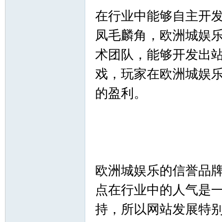
赢
在行业中能够自主开
凤毛麟角，欧洲城娱
术团队，能够开发出
戏，玩家在欧洲城娱
的盈利。
28
欧洲城娱乐的信誉品
点在行业中的人气是
持，所以网站发展特
论