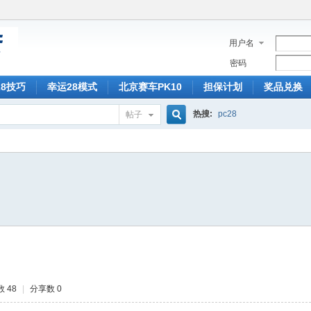
用户名
密码
28技巧
幸运28模式
北京赛车PK10
担保计划
奖品兑换
热搜:
pc28
帖子
搜
索
 48
|
分享数 0