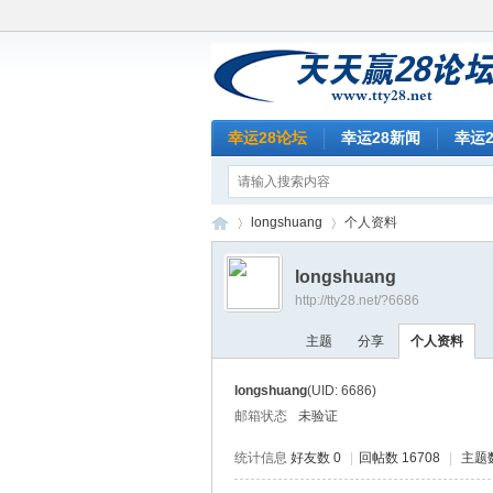
幸运28论坛
幸运28新闻
幸运
longshuang
个人资料
longshuang
http://tty28.net/?6686
天
›
›
主题
分享
个人资料
longshuang
(UID: 6686)
邮箱状态
未验证
统计信息
好友数 0
|
回帖数 16708
|
主题数