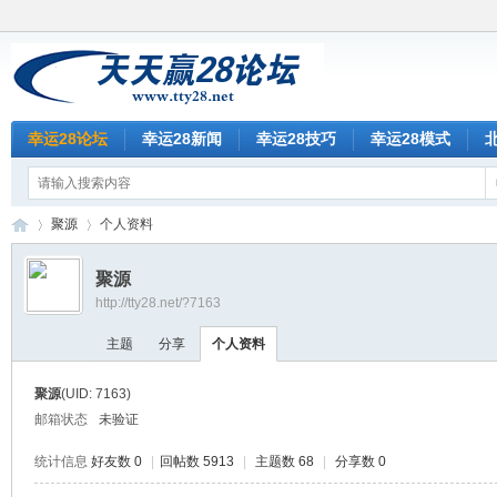
幸运28论坛
幸运28新闻
幸运28技巧
幸运28模式
聚源
个人资料
聚源
http://tty28.net/?7163
天
›
›
主题
分享
个人资料
聚源
(UID: 7163)
邮箱状态
未验证
统计信息
好友数 0
|
回帖数 5913
|
主题数 68
|
分享数 0